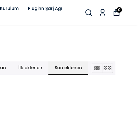
 Kurulum
Pluginn Şarj Ağı
0
lan
İlk eklenen
Son eklenen