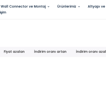
 Wall Connector ve Montaj
Ürünlerimiz
Altyapı ve
tişim
Fiyat azalan
İndirim oranı artan
İndirim oranı aza