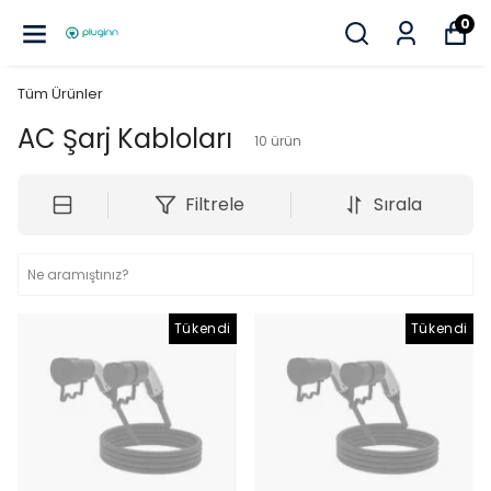
0
Tüm Ürünler
AC Şarj Kabloları
10
ürün
Filtrele
Sırala
Tükendi
Tükendi