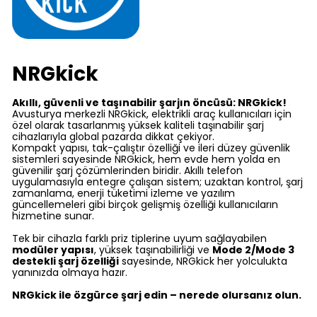
NRGkick
Akıllı, güvenli ve taşınabilir şarjın öncüsü: NRGkick!
Avusturya merkezli NRGkick, elektrikli araç kullanıcıları için
özel olarak tasarlanmış yüksek kaliteli taşınabilir şarj
cihazlarıyla global pazarda dikkat çekiyor.
Kompakt yapısı, tak-çalıştır özelliği ve ileri düzey güvenlik
sistemleri sayesinde NRGkick, hem evde hem yolda en
güvenilir şarj çözümlerinden biridir. Akıllı telefon
uygulamasıyla entegre çalışan sistem; uzaktan kontrol, şarj
zamanlama, enerji tüketimi izleme ve yazılım
güncellemeleri gibi birçok gelişmiş özelliği kullanıcıların
hizmetine sunar.
Tek bir cihazla farklı priz tiplerine uyum sağlayabilen
modüler yapısı
, yüksek taşınabilirliği ve
Mode 2/Mode 3
destekli şarj özelliği
sayesinde, NRGkick her yolculukta
yanınızda olmaya hazır.
NRGkick ile özgürce şarj edin – nerede olursanız olun.