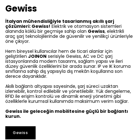
Gewiss
İtalyan mühendisliğiyle tasarlanmış akıllı şarj
çözümleri: Gewiss!
Elektrik ve otomasyon sistemleri
alanında köklü bir geçmişe sahip olan
Gewiss
, elektrikli
araç şarj teknolojilerinde de güvenilir ve yenilikçi ürünleriyle
öne çıkıyor.
Hem bireysel kullanıcılar hem de ticari alanlar için
geliştirilen
JOINON
serisiyle Gewiss, AC ve DC şarj
istasyonlarında modern tasarımı, sağlam yapısı ve ileri
düzey güvenlik özelliklerini bir arada sunar. IP ve IK koruma
sınıflarına sahip dış yapısıyla dış mekân koşullarına son
derece dayanıklıdır.
Akıllı bağlantı altyapısı sayesinde, şarj süreci uzaktan
izlenebilir, kontrol edilebilir ve yönetilebilir. Yük dengeleme,
RFID ile erişim kontrolü ve dinamik enerji yönetimi gibi
özelliklerle kurumsal kullanımda maksimum verim sağlar.
Gewiss ile geleceğin mobilitesine güçlü bir bağlantı
kurun.
Gewiss