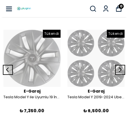
0
Tükendi
Tükendi
E-Garaj
E-Garaj
Tesla Model Y ile Uyumlu 19 İnç Logolu Jant Kapağı Stil 7 Mat Siyah 4'lü Set | Juniper Uyumlu Değildir
Tesla Model Y 2019-2024 Uberturbine V2 Jant Kapakları (4'lü Set) | Juniper Uyumlu Değildir
₺ 7,350.00
₺ 6,500.00