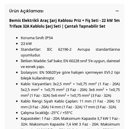
Ürün Açıklaması
Bemis Elektrikli Araç Şarj Kablosu Priz + Fiş Seti - 22 kW 5m
Trifaze 32A Kablolu Şarj Seti | Çantalı Taşınabilir Set
Koruma Sınıfı: IP54
22 kW
Standartlar: IEC 62196-2 Avrupa standartlarına
uyumludur.
İletken Madde: Saf bakır, EN 60228 sınıf 5'e uygun, dairesel
ve esnek yapı.
İzolasyon: EN 50620'ye göre halojen içermeyen EVI-2 tipi
bileşik kullanılmıştır.
Kablo Varyantları: 3x2,5 mm² + 1x0,75 mm² (1 Faz - 20A)
5x2,5 mm² + 1x0,75 mm² (3 Faz - 20A) 3x6 mm² + 1x0,75
mm² (1 Faz - 32A) 5x6 mm² + 1x0,75 mm² (3 Faz - 32A)
Kablo Rengi: Siyah Kablo Çapları: 11 mm (1 Faz - 20A) 13
mm (3 Faz - 20A) 14 mm (1 Faz - 32A) 17 mm (3 Faz - 32A)
Çalışma Sıcaklığı: -25°C / +55°C
Kapasiteler: 1 Faz - 20A: Maksimum Kapasite 3,7 kW 1 Faz -
32A: Maksimum Kapasite 7,4 kW 3 Faz - 20A: Maksimum