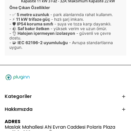
Kapasite 11 kW 3 Faz - 32A: Maksimum Kapasite 22 kW
Öne Çıkan Özellikler
- ✅
5 m
etre uzunluk
- park alanlarında rahat kullanım.
- ⚡
11 kW trifaze güç
- hızlı şarj imkanı.
- 🛡
IP54 koruma sınıfı
- suya ve toza karşı dayanıklı.
- 🪨
Saf bakır iletken
- yüksek verim ve uzun ömür.
- 👌
Halojen içermeyen izolasyon
- güvenli ve çevre
dostu.
- 🧩
IEC 62196-2 uyumluluğu
- Avrupa standartlarına
uygun.
Kategoriler
Hakkımızda
ADRES
Maslak Mahallesi Ahi Evran Caddesi Polaris Plaza