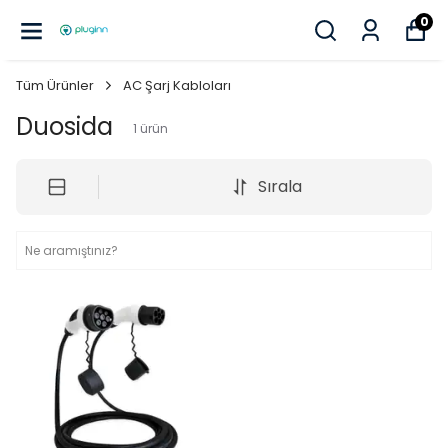
0
Tüm Ürünler
AC Şarj Kabloları
Duosida
1
ürün
Sırala