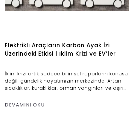
Elektrikli Araçların Karbon Ayak İzi
Üzerindeki Etkisi | İklim Krizi ve EV’ler
İklim krizi artık sadece bilimsel raporların konusu
değil; gündelik hayatımızın merkezinde. Artan
sıcaklıklar, kuraklıklar, orman yangınları ve aşırı
hava olayları, fosil yakıt tüketiminin doğrudan
sonuçları arasında yer alıyor. Bu küresel soruna
DEVAMINI OKU
karşı bireysel olarak yapabileceğimiz en güçlü
adımlardan biri ise: elektrikli araç (EV) kullanımı.