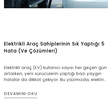
Elektrikli Araç Sahiplerinin Sık Yaptığı 5
Hata (Ve Çözümleri)
Elektrikli araç (EV) kullanıcı sayısı her geçen gün
artarken, yeni sürücülerin yaptığı bazı yaygın
hatalar da dikkat çekiyor. Bu yazımızda, elektrikli
araç sahiplerinin en sık yaptığı 5 hatayı ve bu
hatalardan nasıl kaçınılabileceğini ele alıyoruz.
DEVAMINI OKU
Özellikle yeni EV kullanıcıları için bu rehber
oldukça faydalı olacaktır.