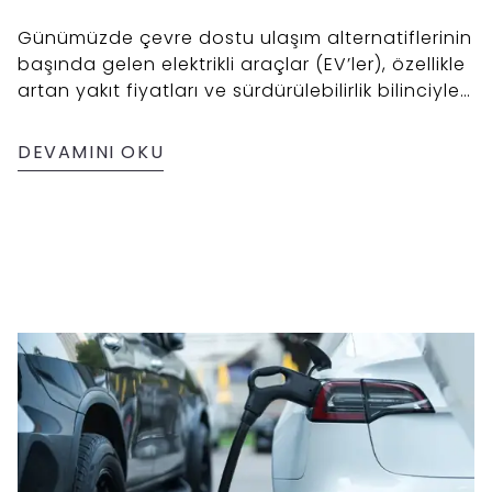
Günümüzde çevre dostu ulaşım alternatiflerinin
başında gelen elektrikli araçlar (EV’ler), özellikle
artan yakıt fiyatları ve sürdürülebilirlik bilinciyle
daha fazla tercih edilmeye başlandı. Peki,
elektrikli araçlar mı yoksa benzinli araçlar mı
DEVAMINI OKU
daha avantajlı? Bu yazıda iki teknolojiyi birçok
yönüyle karşılaştırıyoruz.