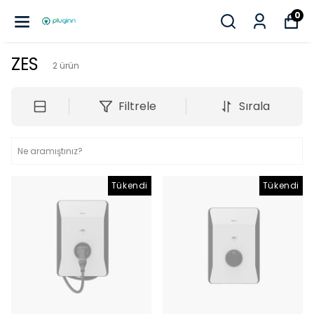
0
ZES
2
ürün
Filtrele
Sırala
Tükendi
Tükendi