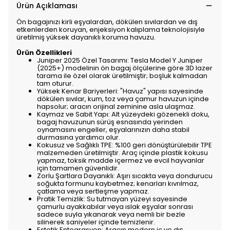
Ürün Açıklaması
Ön bagajınızı kirli eşyalardan, dökülen sıvılardan ve dış
etkenlerden koruyan, enjeksiyon kalıplama teknolojisiyle
üretilmiş yüksek dayanıklı koruma havuzu.
Ürün Özellikleri
Juniper 2025 Özel Tasarımı: Tesla Model Y Juniper
(2025+) modelinin ön bagaj ölçülerine göre 3D lazer
tarama ile özel olarak üretilmiştir; boşluk kalmadan
tam oturur.
Yüksek Kenar Bariyerleri: "Havuz" yapısı sayesinde
dökülen sıvılar, kum, toz veya çamur havuzun içinde
hapsolur; aracın orijinal zeminine asla ulaşmaz.
Kaymaz ve Sabit Yapı: Alt yüzeydeki gözenekli doku,
bagaj havuzunun sürüş esnasında yerinden
oynamasını engeller, eşyalarınızın daha stabil
durmasına yardımcı olur.
Kokusuz ve Sağlıklı TPE: %100 geri dönüştürülebilir TPE
malzemeden üretilmiştir. Araç içinde plastik kokusu
yapmaz, toksik madde içermez ve evcil hayvanlar
için tamamen güvenlidir.
Zorlu Şartlara Dayanıklı: Aşırı sıcakta veya dondurucu
soğukta formunu kaybetmez; kenarları kıvrılmaz,
çatlama veya sertleşme yapmaz.
Pratik Temizlik: Su tutmayan yüzeyi sayesinde
çamurlu ayakkabılar veya ıslak eşyalar sonrası
sadece suyla yıkanarak veya nemli bir bezle
silinerek saniyeler içinde temizlenir.
Estetik Entegrasyon: Aracın modern iç ve dış