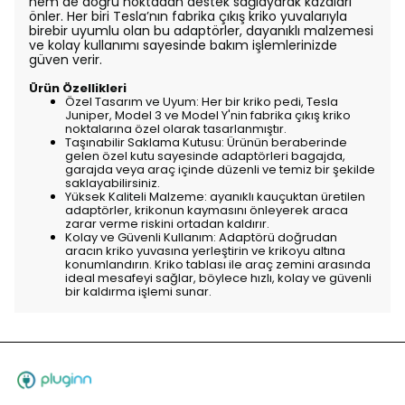
hem de doğru noktadan destek sağlayarak kazaları
önler. Her biri Tesla’nın fabrika çıkış kriko yuvalarıyla
birebir uyumlu olan bu adaptörler, dayanıklı malzemesi
ve kolay kullanımı sayesinde bakım işlemlerinizde
güven verir.
Ürün Özellikleri
Özel Tasarım ve Uyum: Her bir kriko pedi, Tesla
Juniper, Model 3 ve Model Y'nin fabrika çıkış kriko
noktalarına özel olarak tasarlanmıştır.
Taşınabilir Saklama Kutusu: Ürünün beraberinde
gelen özel kutu sayesinde adaptörleri bagajda,
garajda veya araç içinde düzenli ve temiz bir şekilde
saklayabilirsiniz.
Yüksek Kaliteli Malzeme: ayanıklı kauçuktan üretilen
adaptörler, krikonun kaymasını önleyerek araca
zarar verme riskini ortadan kaldırır.
Kolay ve Güvenli Kullanım: Adaptörü doğrudan
aracın kriko yuvasına yerleştirin ve krikoyu altına
konumlandırın. Kriko tablası ile araç zemini arasında
ideal mesafeyi sağlar, böylece hızlı, kolay ve güvenli
bir kaldırma işlemi sunar.