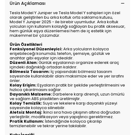
Ürün Açıklaması
Tesla Model Y Juniper ve Tesla Model Y sahipleri için özel
olarak geliştirilen bu arka koltuk orta saklama kutusu,
Model Y Juniper 2025 - ile birebir uyumludur. Arka koltuk
yolcuları için kullanım kolaylığı sağlayan bu pratik aksesuar,
hem günlük eşya düzenlemesi hem de iç estetik için
mükemmel bir çözümdür.
Ürün Özellikleri
Fonksiyonel Düzenleyici:
Arka yolcuların kolayca
erişebileceği konumda; telefon, şemsiye, gözlük ve
anahtar gibi eşyalar için idealdir.
Düzenli Alan:
Günlük eşyalarınızı organize ederek araç
içindeki dağınıklığı ortadan kaldırır.
Bölmesiz Tasarım:
İç yapısındaki bölmesiz tasarım
sayesinde kullanılabilir alanı maksimize eder ve yer israfını
önler.
Kolay Erişim:
Eşyaların pratik bir şekilde yerleştirilmesini ve
hızlıca çıkarılmasını sağlar.
Dayanıklı Malzeme:
Darbelere karşı dirençli, uzun ömürlü
ve sağlam ABS plastikten üretilmiştir.
Kolay Temizlik:
Suya ve lekelere karşı dayanıklı yüzeyi
sayesinde kolayca silinebilir.
Aletsiz Montaj:
İkinci sıra hava çıkışının altına doğrudan
yerleştirilir; modifikasyon veya yapıştırıcı gerektirmez.
Pratik Kullanım:
İstendiğinde kolayca çıkarılıp
temizlenebilir ve tekrar yerine takılabilir.
Kutu İçeriği