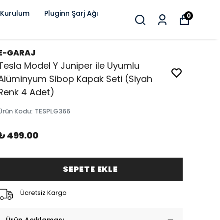
 Kurulum
Pluginn Şarj Ağı
0
E-GARAJ
Tesla Model Y Juniper ile Uyumlu
Alüminyum Sibop Kapak Seti (Siyah
Renk 4 Adet)
Ürün Kodu
:
TESPLG366
₺ 499.00
SEPETE EKLE
Ücretsiz Kargo