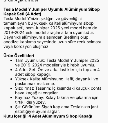
Ürün Açıklaması
Tesla Model Y Juniper Uyumlu Alüminyum Sibop
Kapak Seti (4 Adet)
Tesla Model Y’nizin şıklığını ve güvenliğini
tamamlayan bu yüksek kaliteli alüminyum sibop
kapak seti, hem Juniper 2025 yeni model hem de
2019-2024 eski model araçlarla tam uyumludur.
Dayanıklı alüminyum alaşımdan üretilmiş olup,
anodize kaplama sayesinde uzun süre renk solması
veya korozyon oluşmaz.
Ürün Özellikleri
Tam Uyumluluk: Tesla Model Y Juniper 2025
ve 2019-2024 modelleriyle birebir uyumlu.
4 Adet Set: Ön ve arka lastikler için toplam 4
adet sibop kapağı.
Yüksek Kalite Alüminyum: Hafif, dayanıklı ve
paslanmaz malzeme.
Sızdırmaz Tasarım: İç kısımdaki kauçuk conta
hava kaçağını engeller.
Kaymaz Yüzey: Kolay takma ve çıkarma için
tırtıklı dış yüzey.
Şık Görünüm: Siyah kaplama Tesla’nızın jant
estetiğiyle uyum sağlar.
Kutu İçeriği: 4 Adet Alüminyum Sibop Kapağı