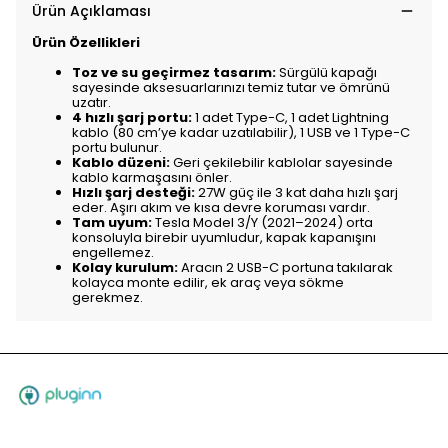
Ürün Açıklaması
Ürün Özellikleri
Toz ve su geçirmez tasarım:
Sürgülü kapağı
sayesinde aksesuarlarınızı temiz tutar ve ömrünü
uzatır.
4 hızlı şarj portu:
1 adet Type-C, 1 adet Lightning
kablo (80 cm’ye kadar uzatılabilir), 1 USB ve 1 Type-C
portu bulunur.
Kablo düzeni:
Geri çekilebilir kablolar sayesinde
kablo karmaşasını önler.
Hızlı şarj desteği:
27W güç ile 3 kat daha hızlı şarj
eder. Aşırı akım ve kısa devre koruması vardır.
Tam uyum:
Tesla Model 3/Y (2021–2024) orta
konsoluyla birebir uyumludur, kapak kapanışını
engellemez.
Kolay kurulum:
Aracın 2 USB-C portuna takılarak
kolayca monte edilir, ek araç veya sökme
gerekmez.