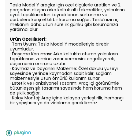
Tesla Model Y araçlar için özel ölçülerle üretilen ve 2
parçadan oluşan arka koltuk altı tekmelikler, yolcuların
ayak topuklarından kaynaklanan sürtünme ve
darbelere karşı etkili bir koruma sağlar. Tesla’nızın iç
mekânını daha uzun süre ilk günkü gibi korumanıza
yardımcı olur.
Ürün Özellikleri:
· Tam Uyum: Tesla Model Y modelleriyle birebir
uyumludur.
· Döşeme Koruması: Arka koltukta oturan yolcuların
topuklarının zemine zarar vermesini engelleyerek,
döşemenin ömrünü uzatır.
· Kaymaz ve Dayanıklı Malzeme: Özel dokulu yüzeyi
sayesinde yerinde kaymadan sabit kalır; sağlam
malzemesiyle uzun ömürlü kullanım sunar.
· Estetik ve Fonksiyonel Tasarım: Araç içi görünümle
bütünleşen şık tasarımı sayesinde hem koruma hem
de şıklık sağlar.
· Kolay Montaj: Araç içine kolayca yerleştirilir, herhangi
bir yapıştırıcı ya da vidalama gerektirmez.