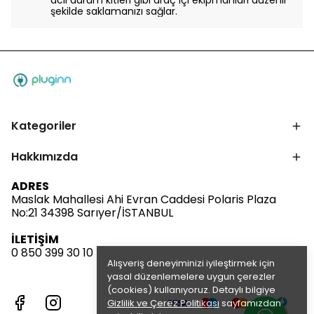
acil durum kitleri gibi araç içi
ekipmanları düzenli
şekilde saklamanızı sağlar.
Kategoriler
Hakkımızda
ADRES
Maslak Mahallesi Ahi Evran Caddesi Polaris Plaza
No:21 34398 Sarıyer/İSTANBUL
İLETİŞİM
0 850 399 30 10
Alışveriş deneyiminizi iyileştirmek için
yasal düzenlemelere uygun çerezler
(cookies) kullanıyoruz. Detaylı bilgiye
Gizlilik ve Çerez Politikası
sayfamızdan