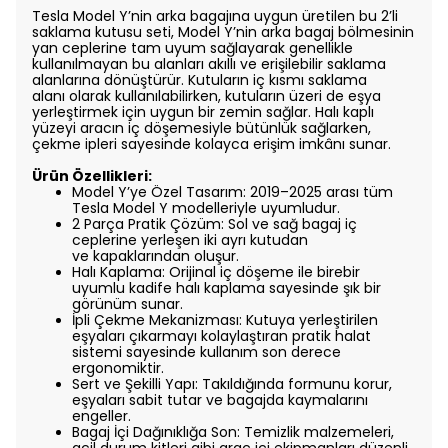
Tesla Model Y’nin arka bagajına uygun üretilen bu 2’li
saklama kutusu seti, Model Y’nin
arka bagaj bölmesinin
yan ceplerine tam uyum sağlayarak genellikle
kullanılmayan bu
alanları akıllı ve erişilebilir saklama
alanlarına dönüştürür. Kutuların iç kısmı saklama
alanı
olarak kullanılabilirken, kutuların üzeri de eşya
yerleştirmek için uygun bir zemin sağlar. Halı
kaplı
yüzeyi aracın iç döşemesiyle bütünlük sağlarken,
çekme ipleri sayesinde kolayca erişim
imkânı sunar.
Ürün Özellikleri:
Model Y’ye Özel Tasarım: 2019–2025 arası tüm
Tesla Model Y modelleriyle
uyumludur.
2 Parça Pratik Çözüm: Sol ve sağ bagaj iç
ceplerine yerleşen iki ayrı kutudan
ve
kapaklarından oluşur.
Halı Kaplama: Orijinal iç döşeme ile birebir
uyumlu kadife halı kaplama sayesinde
şık bir
görünüm sunar.
İpli Çekme Mekanizması: Kutuya yerleştirilen
eşyaları çıkarmayı kolaylaştıran
pratik halat
sistemi sayesinde kullanım son derece
ergonomiktir.
Sert ve Şekilli Yapı: Takıldığında formunu korur,
eşyaları sabit tutar ve bagajda
kaymalarını
engeller.
Bagaj İçi Dağınıklığa Son: Temizlik malzemeleri,