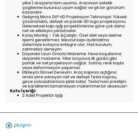
yıllar) araçlarla tam uyumlu. Aracınızın estetik
çizgilerine kusursuz uyum sağlar ve şık bir görünüm
kazandırır.
Gelişmiş Micro DLP HD Projeksiyon Teknolojisi: Yüksek
çözünürlüklü, detaylı ve parlak 3D logo projeksiyonu.
Geleneksel kapı ışığı projektörlerine göre çok daha
net ve etkileyici yansımalar.
Kolay Montaj – Tak &Çalıştır: Özel alet veya delme
işlemi gerektirmez. Mevcut kapı aydınlatma
sistemiyle kolayca entegre olur. Hızlı kurulum,
zahmetsiz deneyim.
Dayanıklı Uzun Ömürlü Malzeme: Hava koşullarına
dayanıklı malzeme. Yıllar boyunca ilk günkü gibi
parlak ve net projeksiyon sağlar. Solma, renk kaybı
veya deformasyon yaşamaz.
Etkileyici Görsel Deneyim: Araç kapınızı açtığınız
anda yere yansıyan net ve detaylı Tesla logosu,
gece yolculuklarınıza şıklık katar. Tesla’nızın prestijini
ve karakterini tamamlayan mükemmel bir aksesuar!
Kutu İçeriği:
2 Adet Projektör Işığı