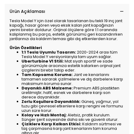
Ürün Açıklaması
Tesla Model Y için özel olarak tasarlanan bu tekli 19 inç jant
kapağı, hasar gören veya eksik kalan jant kapağınızın
yerini birebir doldurur. Orijinal ölçülere göre 1:1 oranında
kalıplanmış bu parça, estetik görünümü geri kazandırırken
jantlarınızı da kaldırım teması gibi dış etkenlerden korur.
Ürün Özellikleri
1:1 Tesla Uyumlu Tasarım:
2020-2024 arası tüm
Tesla Model Y versiyonlarıyla tam uyum sağlar.
Uberturbine V1 Stili:
Mat siyah sportif ve sade
görünümüyle aracınıza estetik katarken orijinal jant
çizgilerini birebir takip eder.
Tam Kapsama Koruma:
Jant ve kenarlarını
tamamen sararak çizilmelere ve dış darbelere karşı
maksimum koruma sunar.
Dayanıklı ABS Malzeme:
Premium ABS plastikten
üretilmiştir; hafif, esnek ve darbelere karşı son
derece dayanıklıdır.
Zorlu Koşullara Dayanıklılık:
Güneş, yağmur, yol
tuzu gibi çevresel etkenlere karşı rengini ve formunu
uzun süre korur.
Kolay ve Hızlı Montaj:
Aletsiz, pratik kurulum.
Sünger şerit sayesinde daha sıkı ve güvenli oturur.
Çiziklere Karşı Kalkan Etkisi:
Kaldırım sürtmesi ve
taş çarpmasına karşı jant kenarlarını tam koruma
altına alır.