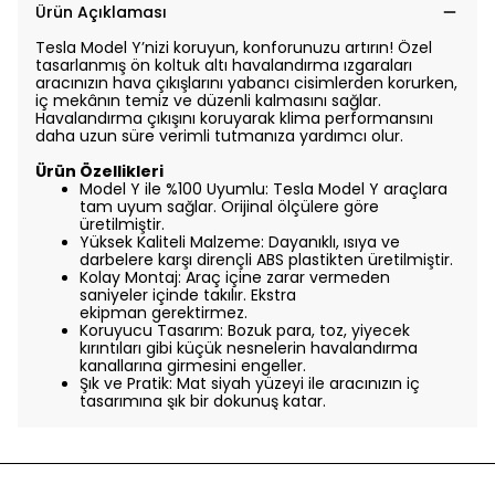
Ürün Açıklaması
Tesla Model Y’nizi koruyun, konforunuzu artırın! Özel
tasarlanmış ön koltuk altı
havalandırma ızgaraları
aracınızın hava çıkışlarını yabancı cisimlerden korurken,
iç mekânın
temiz ve düzenli kalmasını sağlar.
Havalandırma çıkışını koruyarak klima performansını
daha
uzun süre verimli tutmanıza yardımcı olur.
Ürün Özellikleri
Model Y ile %100 Uyumlu: Tesla Model Y araçlara
tam uyum sağlar. Orijinal
ölçülere göre
üretilmiştir.
Yüksek Kaliteli Malzeme: Dayanıklı, ısıya ve
darbelere karşı dirençli ABS plastikten
üretilmiştir.
Kolay Montaj: Araç içine zarar vermeden
saniyeler içinde takılır. Ekstra
ekipman
gerektirmez.
Koruyucu Tasarım: Bozuk para, toz, yiyecek
kırıntıları gibi küçük nesnelerin
havalandırma
kanallarına girmesini engeller.
Şık ve Pratik: Mat siyah yüzeyi ile aracınızın iç
tasarımına şık bir dokunuş katar.