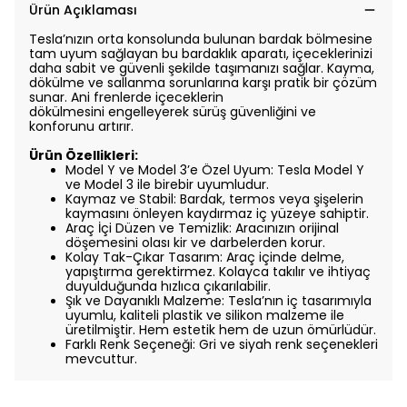
Ürün Açıklaması
Tesla’nızın orta konsolunda bulunan bardak bölmesine
tam uyum sağlayan bu bardaklık
aparatı, içeceklerinizi
daha sabit ve güvenli şekilde taşımanızı sağlar. Kayma,
dökülme ve
sallanma sorunlarına karşı pratik bir çözüm
sunar. Ani frenlerde içeceklerin
dökülmesini
engelleyerek sürüş güvenliğini ve
konforunu artırır.
Ürün Özellikleri:
Model Y ve Model 3’e Özel Uyum: Tesla Model Y
ve Model 3 ile birebir uyumludur.
Kaymaz ve Stabil: Bardak, termos veya şişelerin
kaymasını önleyen kaydırmaz iç
yüzeye sahiptir.
Araç İçi Düzen ve Temizlik: Aracınızın orijinal
döşemesini olası kir ve darbelerden
korur.
Kolay Tak-Çıkar Tasarım: Araç içinde delme,
yapıştırma gerektirmez. Kolayca
takılır ve ihtiyaç
duyulduğunda hızlıca çıkarılabilir.
Şık ve Dayanıklı Malzeme: Tesla’nın iç tasarımıyla
uyumlu, kaliteli plastik ve silikon
malzeme ile
üretilmiştir. Hem estetik hem de uzun ömürlüdür.
Farklı Renk Seçeneği: Gri ve siyah renk seçenekleri
mevcuttur.