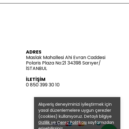
ADRES
Maslak Mahallesi Ahi Evran Caddesi
Polaris Plaza No:21 34398 Sarıyer/
İSTANBUL
İLETİŞİM
0 850 399 30 10
Alışveriş deneyiminizi iyileştirmek için
yasal düzenlemelere uygun çerezler
(cookies) kullanıyoruz. Detaylı bilgiye
Gizlilik ve Çerez Politikası
sayfamızdan
erişebilirsiniz.