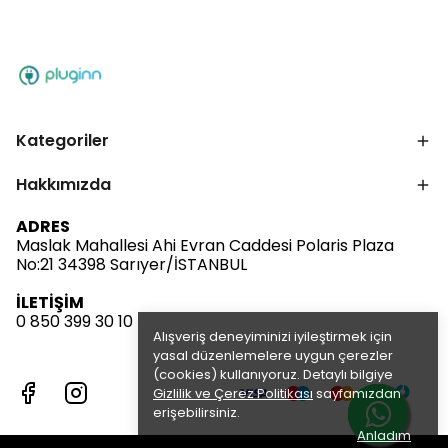
Kategoriler
Hakkımızda
ADRES
Maslak Mahallesi Ahi Evran Caddesi Polaris Plaza
No:21 34398 Sarıyer/İSTANBUL
İLETİŞİM
0 850 399 30 10
Alışveriş deneyiminizi iyileştirmek için
yasal düzenlemelere uygun çerezler
(cookies) kullanıyoruz. Detaylı bilgiye
Gizlilik ve Çerez Politikası
sayfamızdan
erişebilirsiniz.
Anladım