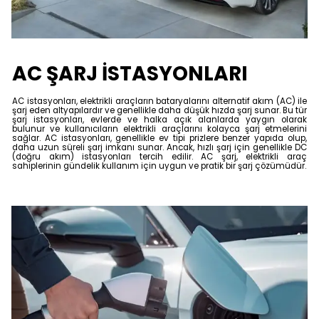
AC ŞARJ İSTASYONLARI
AC istasyonları, elektrikli araçların bataryalarını alternatif akım (AC) ile
şarj eden altyapılardır ve genellikle daha düşük hızda şarj sunar. Bu tür
şarj istasyonları, evlerde ve halka açık alanlarda yaygın olarak
bulunur ve kullanıcıların elektrikli araçlarını kolayca şarj etmelerini
sağlar. AC istasyonları, genellikle ev tipi prizlere benzer yapıda olup,
daha uzun süreli şarj imkanı sunar. Ancak, hızlı şarj için genellikle DC
(doğru akım) istasyonları tercih edilir. AC şarj, elektrikli araç
sahiplerinin gündelik kullanım için uygun ve pratik bir şarj çözümüdür.