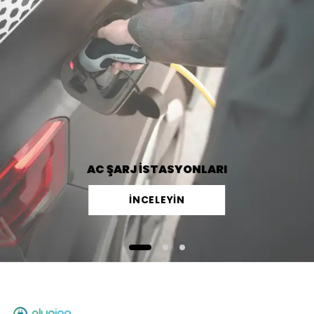
AC ŞARJ İSTASYONLARI
İNCELEYİN