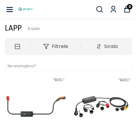
0
LAPP
6
ürün
Filtrele
Sırala