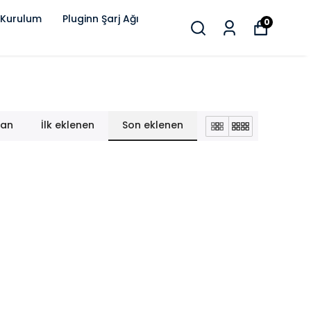
 Kurulum
Pluginn Şarj Ağı
0
lan
İlk eklenen
Son eklenen