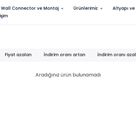
 Wall Connector ve Montaj
Ürünlerimiz
Altyapı ve
tişim
Fiyat azalan
İndirim oranı artan
İndirim oranı aza
Aradığınız ürün bulunamadı