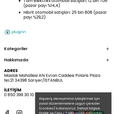
Tam elektrikli otomobil satışları: 12 bin 706
(pazar payı %14,4)
Hibrit otomobil satışları: 25 bin 808 (pazar
payı %29,2)
Kategoriler
Hakkımızda
ADRES
Maslak Mahallesi Ahi Evran Caddesi Polaris Plaza
No:21 34398 Sarıyer/İSTANBUL
İLETİŞİM
0 850 399 30 10
Alışveriş deneyiminizi iyileştirmek için
yasal düzenlemelere uygun çerezler
(cookies) kullanıyoruz. Detaylı bilgiye
Gizlilik ve Çerez Politikası
sayfamızdan