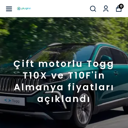
0
Çift motorlu Togg
T10X ve T10F'in
Almanya fiyatları
açıklandı