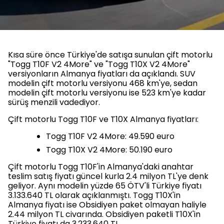
Kısa süre önce Türkiye'de satışa sunulan çift motorlu
"Togg T10F V2 4More" ve "Togg T10X V2 4More"
versiyonların Almanya fiyatları da açıklandı. SUV
modelin çift motorlu versiyonu 468 km'ye, sedan
modelin çift motorlu versiyonu ise 523 km'ye kadar
sürüş menzili vadediyor.
Çift motorlu Togg T10F ve T10X Almanya fiyatları:
Togg T10F V2 4More: 49.590 euro
Togg T10X V2 4More: 50.190 euro
Çift motorlu Togg T10F'in Almanya'daki anahtar
teslim satış fiyatı güncel kurla 2.4 milyon TL'ye denk
geliyor. Aynı modelin yüzde 65 ÖTV'li Türkiye fiyatı
3.133.640 TL olarak açıklanmıştı. Togg T10X'in
Almanya fiyatı ise Obsidiyen paket olmayan haliyle
2.44 milyon TL civarında. Obsidiyen paketli T10X'in
Türkiye fiyatı da 3.233.640 TL.