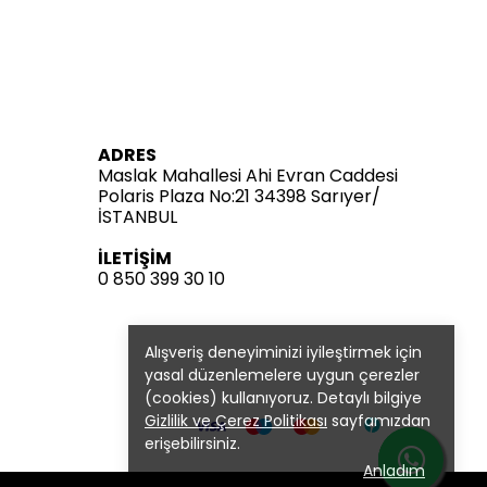
ADRES
Maslak Mahallesi Ahi Evran Caddesi
Polaris Plaza No:21 34398 Sarıyer/
İSTANBUL
İLETİŞİM
0 850 399 30 10
Alışveriş deneyiminizi iyileştirmek için
yasal düzenlemelere uygun çerezler
(cookies) kullanıyoruz. Detaylı bilgiye
Gizlilik ve Çerez Politikası
sayfamızdan
erişebilirsiniz.
Anladım